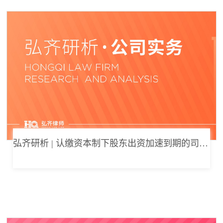
弘齐研析 | 认缴资本制下股东出资加速到期的司法边界与例外体系