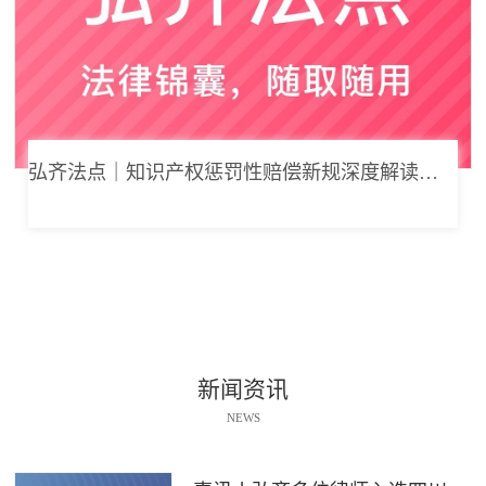
弘齐法点｜知识产权惩罚性赔偿新规深度解读： 从“赔得起”到“赔不起”的司法逻辑
新闻资讯
NEWS