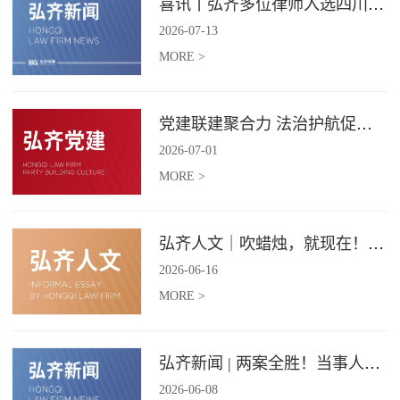
喜讯丨弘齐多位律师入选四川省破产管理人协会工作委员会委员
2026
-
07
-
13
MORE >
党建联建聚合力 法治护航促振兴 | 弘齐律所党支部与龙星村党委联合开展庆 “七一” 主题党日活动
2026
-
07
-
01
MORE >
弘齐人文｜吹蜡烛，就现在！弘齐第二季度生日会如约而至
2026
-
06
-
16
MORE >
弘齐新闻 | 两案全胜！当事人赠 “律法精湛 不负重托” 锦旗致谢
2026
-
06
-
08