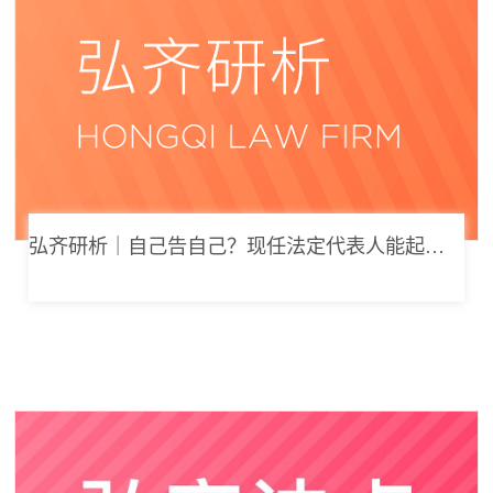
弘齐研析｜自己告自己？现任法定代表人能起诉公司索要劳动报酬吗？