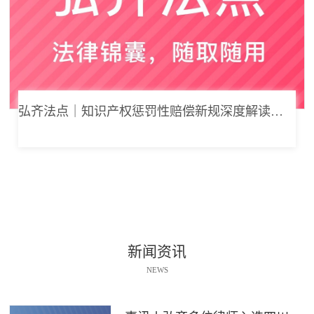
弘齐法点｜知识产权惩罚性赔偿新规深度解读： 从“赔得起”到“赔不起”的司法逻辑
新闻资讯
NEWS