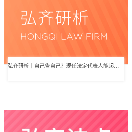
弘齐研析｜自己告自己？现任法定代表人能起诉公司索要劳动报酬吗？