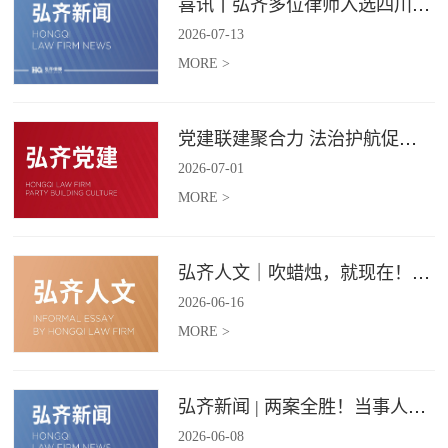
喜讯丨弘齐多位律师入选四川省破产管理人协会工作委员会委员
2026
-
07
-
13
MORE >
党建联建聚合力 法治护航促振兴 | 弘齐律所党支部与龙星村党委联合开展庆 “七一” 主题党日活动
2026
-
07
-
01
MORE >
弘齐人文｜吹蜡烛，就现在！弘齐第二季度生日会如约而至
2026
-
06
-
16
MORE >
弘齐新闻 | 两案全胜！当事人赠 “律法精湛 不负重托” 锦旗致谢
2026
-
06
-
08