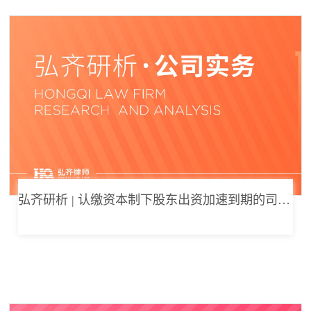
弘齐研析 | 认缴资本制下股东出资加速到期的司法边界与例外体系