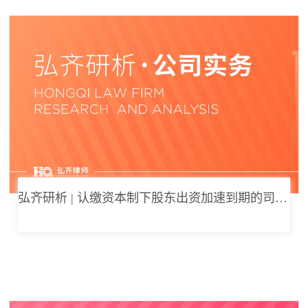
弘齐研析 | 认缴资本制下股东出资加速到期的司法边界与例外体系