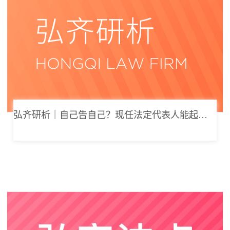
弘齐研析｜自己告自己？现任法定代表人能起诉公司索要劳动报酬吗？