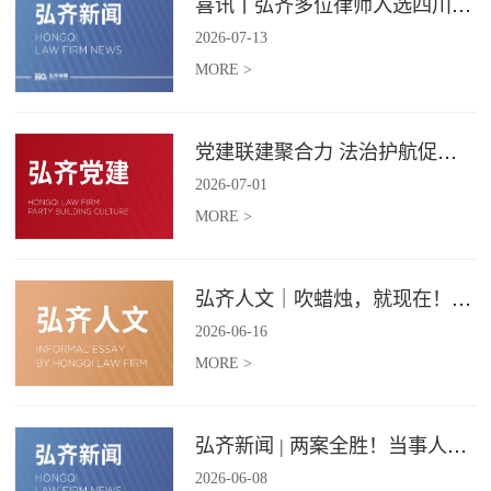
喜讯丨弘齐多位律师入选四川省破产管理人协会工作委员会委员
2026
-
07
-
13
MORE >
党建联建聚合力 法治护航促振兴 | 弘齐律所党支部与龙星村党委联合开展庆 “七一” 主题党日活动
2026
-
07
-
01
MORE >
弘齐人文｜吹蜡烛，就现在！弘齐第二季度生日会如约而至
2026
-
06
-
16
MORE >
弘齐新闻 | 两案全胜！当事人赠 “律法精湛 不负重托” 锦旗致谢
2026
-
06
-
08