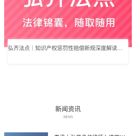
弘齐法点｜知识产权惩罚性赔偿新规深度解读： 从“赔得起”到“赔不起”的司法逻辑
新闻资讯
NEWS