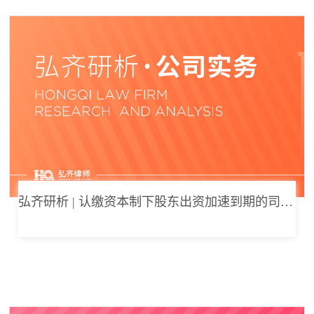
弘齐研析 | 认缴资本制下股东出资加速到期的司法边界与例外体系