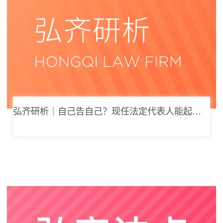
弘齐研析｜自己告自己？现任法定代表人能起诉公司索要劳动报酬吗？