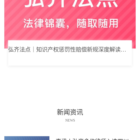
弘齐法点｜知识产权惩罚性赔偿新规深度解读： 从“赔得起”到“赔不起”的司法逻辑
新闻资讯
NEWS