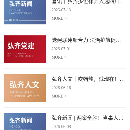
喜讯丨弘齐多位律师入选四川省破产管理人协会工作委员会委员
2026
-
07
-
13
MORE >
党建联建聚合力 法治护航促振兴 | 弘齐律所党支部与龙星村党委联合开展庆 “七一” 主题党日活动
2026
-
07
-
01
MORE >
弘齐人文｜吹蜡烛，就现在！弘齐第二季度生日会如约而至
2026
-
06
-
16
MORE >
弘齐新闻 | 两案全胜！当事人赠 “律法精湛 不负重托” 锦旗致谢
2026
-
06
-
08