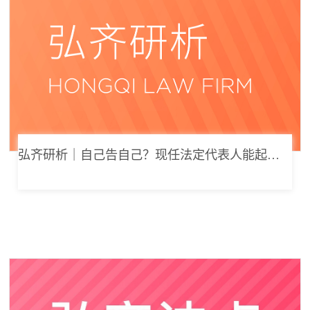
弘齐研析｜自己告自己？现任法定代表人能起诉公司索要劳动报酬吗？