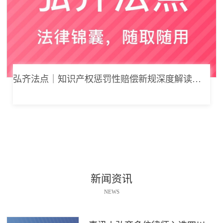
弘齐法点｜知识产权惩罚性赔偿新规深度解读： 从“赔得起”到“赔不起”的司法逻辑
新闻资讯
NEWS