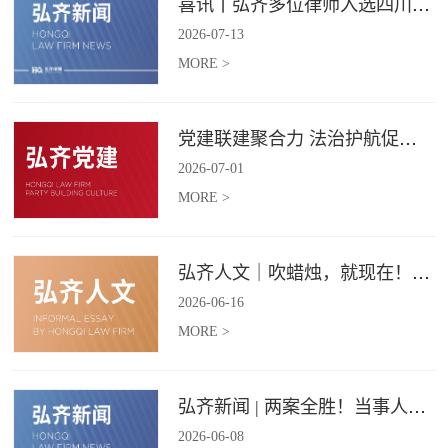
喜讯丨弘齐多位律师入选四川省破产管理人协会工作委员会委员
2026
-
07
-
13
MORE >
党建联建聚合力 法治护航促振兴 | 弘齐律所党支部与龙星村党委联合开展庆 “七一” 主题党日活动
2026
-
07
-
01
MORE >
弘齐人文｜吹蜡烛，就现在！弘齐第二季度生日会如约而至
2026
-
06
-
16
MORE >
弘齐新闻 | 两案全胜！当事人赠 “律法精湛 不负重托” 锦旗致谢
2026
-
06
-
08