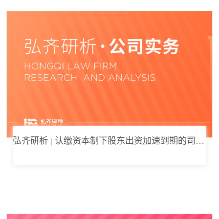
弘齐研析 | 认缴资本制下股东出资加速到期的司法边界与例外体系