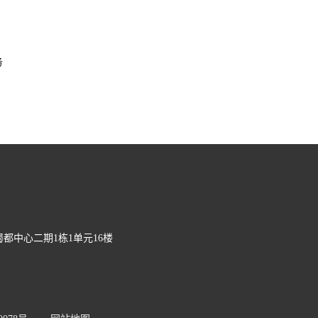
务
都中心二期1栋1单元16楼