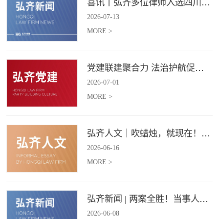
喜讯丨弘齐多位律师入选四川省破产管理人协会工作委员会委员
2026
-
07
-
13
MORE >
党建联建聚合力 法治护航促振兴 | 弘齐律所党支部与龙星村党委联合开展庆 “七一” 主题党日活动
2026
-
07
-
01
MORE >
弘齐人文｜吹蜡烛，就现在！弘齐第二季度生日会如约而至
2026
-
06
-
16
MORE >
弘齐新闻 | 两案全胜！当事人赠 “律法精湛 不负重托” 锦旗致谢
2026
-
06
-
08