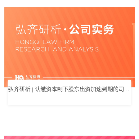
弘齐研析 | 认缴资本制下股东出资加速到期的司法边界与例外体系