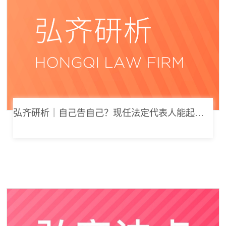
弘齐研析｜自己告自己？现任法定代表人能起诉公司索要劳动报酬吗？