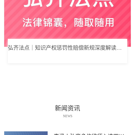
弘齐法点｜知识产权惩罚性赔偿新规深度解读： 从“赔得起”到“赔不起”的司法逻辑
新闻资讯
NEWS