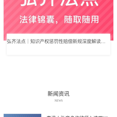
弘齐法点｜知识产权惩罚性赔偿新规深度解读： 从“赔得起”到“赔不起”的司法逻辑
新闻资讯
NEWS