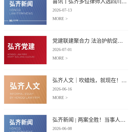
喜讯丨弘齐多位律师入选四川省破产管理人协会工作委员会委员
2026
-
07
-
13
MORE >
党建联建聚合力 法治护航促振兴 | 弘齐律所党支部与龙星村党委联合开展庆 “七一” 主题党日活动
2026
-
07
-
01
MORE >
弘齐人文｜吹蜡烛，就现在！弘齐第二季度生日会如约而至
2026
-
06
-
16
MORE >
弘齐新闻 | 两案全胜！当事人赠 “律法精湛 不负重托” 锦旗致谢
2026
-
06
-
08