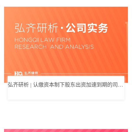
弘齐研析 | 认缴资本制下股东出资加速到期的司法边界与例外体系