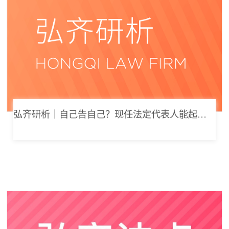
弘齐研析｜自己告自己？现任法定代表人能起诉公司索要劳动报酬吗？