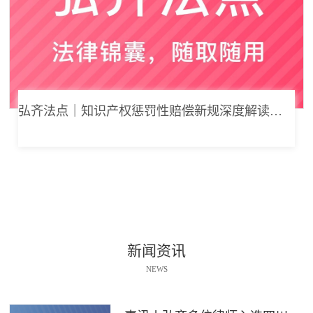
弘齐法点｜知识产权惩罚性赔偿新规深度解读： 从“赔得起”到“赔不起”的司法逻辑
新闻资讯
NEWS