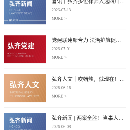
喜讯丨弘齐多位律师入选四川省破产管理人协会工作委员会委员
2026
-
07
-
13
MORE >
党建联建聚合力 法治护航促振兴 | 弘齐律所党支部与龙星村党委联合开展庆 “七一” 主题党日活动
2026
-
07
-
01
MORE >
弘齐人文｜吹蜡烛，就现在！弘齐第二季度生日会如约而至
2026
-
06
-
16
MORE >
弘齐新闻 | 两案全胜！当事人赠 “律法精湛 不负重托” 锦旗致谢
2026
-
06
-
08