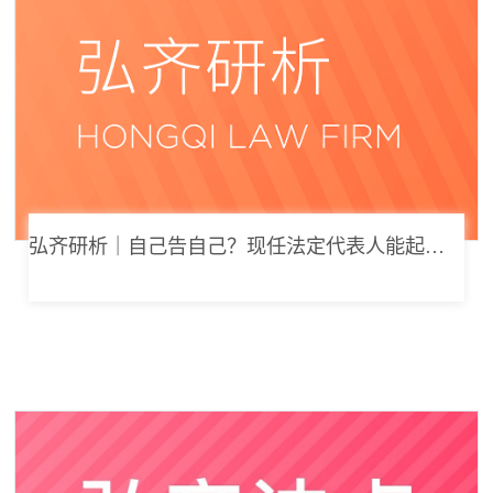
弘齐研析｜自己告自己？现任法定代表人能起诉公司索要劳动报酬吗？