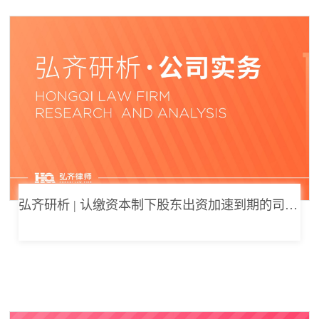
弘齐研析 | 认缴资本制下股东出资加速到期的司法边界与例外体系