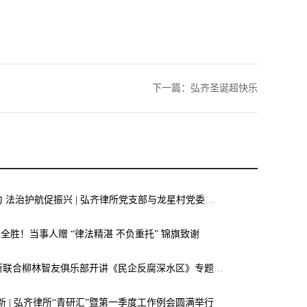
下一篇：
弘齐圣诞超快乐
党建联建聚合力 法治护航促振兴 | 弘齐律所党支部与龙星村党委联合开展庆 “七一” 主题党日活动
案全胜！当事人赠 “律法精湛 不负重托” 锦旗致谢
弘齐新闻｜我所联合柳林智友俱乐部开讲《民企反腐深水区》专题讲座，助力企业筑牢廉洁合规“生命线”
焕新 | 弘齐律所“青研汇”暨第一季度工作例会圆满举行