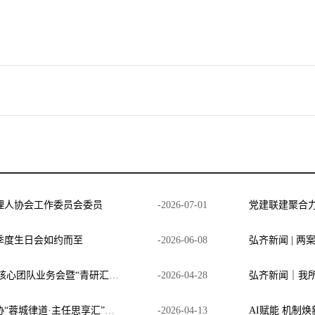
理人协会工作委员会委员
-
2026
-
07
-
01
季度生日会如约而至
-
2026
-
06
-
08
弘齐新闻 | 两
弘齐新闻|四川弘齐律师事务所第二季度核心团队业务会暨“青研汇”圆满召开
-
2026
-
04
-
28
弘齐新闻｜邱波主任受邀参加成都市律协“蓉城律道·主任思享汇”第三期，分享弘齐一体化模式
-
2026
-
04
-
13
AI赋能 机制