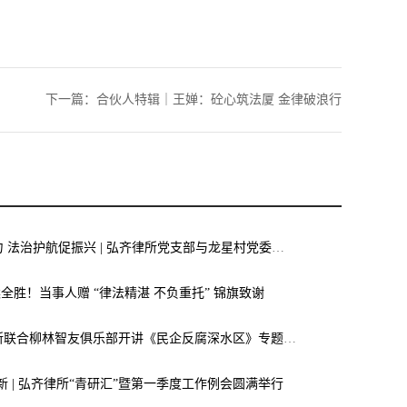
下一篇：
合伙人特辑｜王婵：砼心筑法厦 金律破浪行
党建联建聚合力 法治护航促振兴 | 弘齐律所党支部与龙星村党委联合开展庆 “七一” 主题党日活动
案全胜！当事人赠 “律法精湛 不负重托” 锦旗致谢
弘齐新闻｜我所联合柳林智友俱乐部开讲《民企反腐深水区》专题讲座，助力企业筑牢廉洁合规“生命线”
焕新 | 弘齐律所“青研汇”暨第一季度工作例会圆满举行