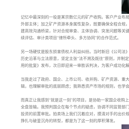
记忆中最深刻的一役是某宗数亿元的矿产收购。客户产业布局时
外部主体；加之矿产资源本身属性复杂，既要确保全程合规
建高效沟通桥梁，针对合规审查、主体协调、突发问题等关
续评估、审计类项目“律所牵头、多方协同”的合作范式。
另一场硬仗是股东损害债权人利益纠纷。当时新旧《公司法》
历史沿革与立法原意，坚定主张“法不溯及既往”原则，并制
用的批复》发布，次日即迎来一审胜诉判决，为客户成功化
当我走过了政府、国企、上市公司、收并购、矿产资源、重大
辑，也理解审批的底层顾虑；我熟悉资产市场的规则，也学
而真正让我感到“就是这一刻”的项目，是协助一家国企收购
全盘皆输。我预判国企在每个节点的疑虑，协调不同监管部门
投资的前置审批。拍卖场上我们沉着应对，摸清对手的出价
挣扎与破釜沉舟的转型，都是为了这一刻的厚积薄发。