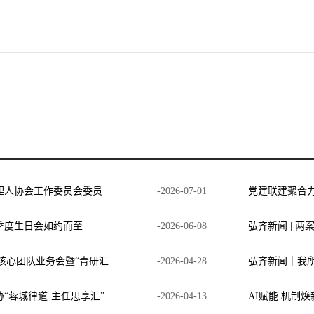
理人协会工作委员会委员
-
2026
-
07
-
01
季度生日会如约而至
-
2026
-
06
-
08
弘齐新闻 | 两
弘齐新闻|四川弘齐律师事务所第二季度核心团队业务会暨“青研汇”圆满召开
-
2026
-
04
-
28
弘齐新闻｜邱波主任受邀参加成都市律协“蓉城律道·主任思享汇”第三期，分享弘齐一体化模式
-
2026
-
04
-
13
AI赋能 机制