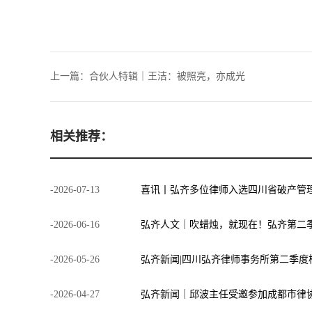
上一篇：
合伙人特辑｜王洁：被照亮，亦成光
相关推荐：
-
2026
-
07
-
13
喜讯丨弘齐多位律师入选四川省破产管
-
2026
-
06
-
16
弘齐人文｜吹蜡烛，就现在！弘齐第二
-
2026
-
05
-
26
-
2026
-
04
-
27