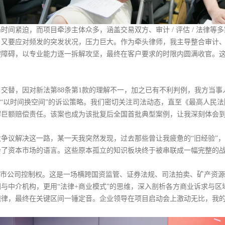
间紧迫，而项目牵涉主体众多，涵盖交易双方、审计 / 评估 / 法律
，又要应对频发的突发状况，压力巨大。作为牵头律师，我主导整合审计
键障碍，以专业能力逐一拆解攻坚，最终在客户要求的时限内圆满收官。
交替，因对新法第88条第1款的理解不一，加之已有不利判例，我方当事人
定“以时间换空间”的诉讼策略。我们密切关注司法动态，直至《最高人民法
解巨额赔偿责任。该案也成为该批复后全国首批典型案例，让我深刻体会
争议解决这一路，某一天我突然发现，过去那些曾让我疲惫的“旧经验”，
会了资本市场的语言。这些原本孤立的知识板块终于被串联成一幅完整的
上市公司控制权。这是一场横跨国资监管、证券法规、司法拍卖、矿产资
与中介机构，更用“法律+商业模式”的思维，深入剖析各方商业诉求与
规律，最终在关键区间一锤定音。企业领导在项目启动会上激动无比，我