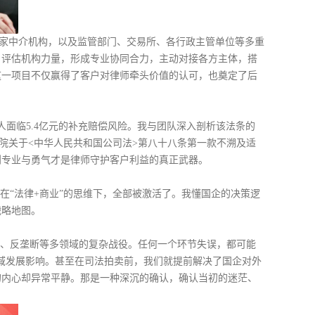
等多家中介机构，以及监管部门、交易所、各行政主管单位等多重
、评估机构力量，形成专业协同合力，主动对接各方主体，搭
这一项目不仅赢得了客户对律师牵头价值的认可，也奠定了后
面临5.4亿元的补充赔偿风险。我与团队深入剖析该法条的
院关于<中华人民共和国公司法>第八十八条第一款不溯及适
到专业与勇气才是律师守护客户利益的真正武器。
在“法律+商业”的思维下，全部被激活了。我懂国企的决策逻
战略地图。
源、反垄断等多领域的复杂战役。任何一个环节失误，都可能
区域发展影响。甚至在司法拍卖前，我们就提前解决了国企对外
的内心却异常平静。那是一种深沉的确认，确认当初的迷茫、