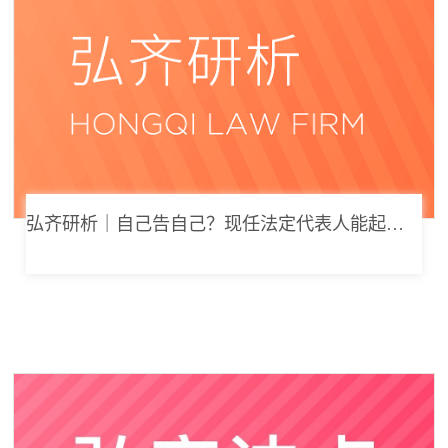
弘齐研析｜自己告自己？现任法定代表人能起诉公司索要劳动报酬吗？