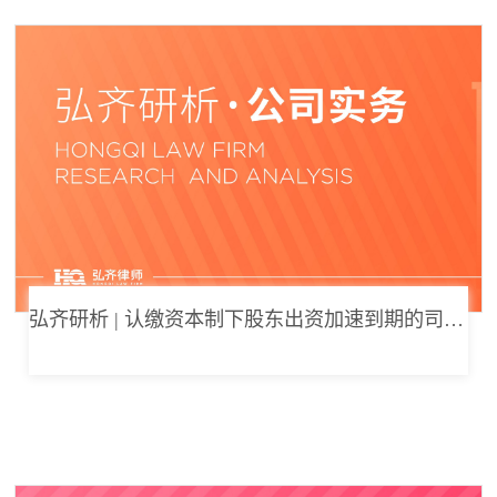
弘齐研析 | 认缴资本制下股东出资加速到期的司法边界与例外体系