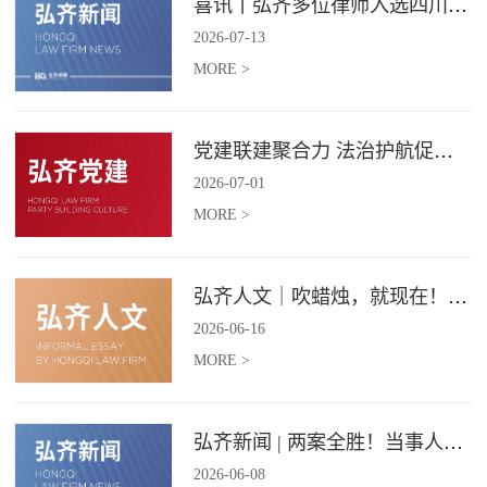
喜讯丨弘齐多位律师入选四川省破产管理人协会工作委员会委员
2026
-
07
-
13
MORE >
党建联建聚合力 法治护航促振兴 | 弘齐律所党支部与龙星村党委联合开展庆 “七一” 主题党日活动
2026
-
07
-
01
MORE >
弘齐人文｜吹蜡烛，就现在！弘齐第二季度生日会如约而至
2026
-
06
-
16
MORE >
弘齐新闻 | 两案全胜！当事人赠 “律法精湛 不负重托” 锦旗致谢
2026
-
06
-
08