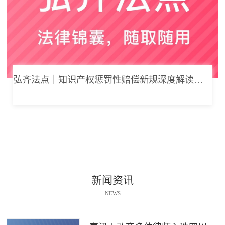
弘齐法点｜知识产权惩罚性赔偿新规深度解读： 从“赔得起”到“赔不起”的司法逻辑
新闻资讯
NEWS