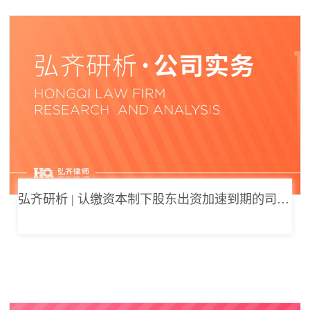
弘齐研析 | 认缴资本制下股东出资加速到期的司法边界与例外体系