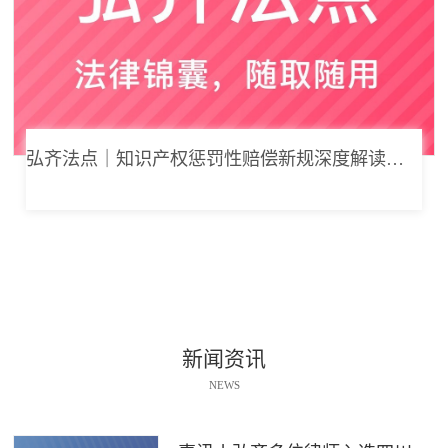
弘齐法点｜知识产权惩罚性赔偿新规深度解读： 从“赔得起”到“赔不起”的司法逻辑
新闻资讯
NEWS