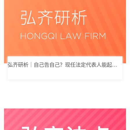
弘齐研析｜自己告自己？现任法定代表人能起诉公司索要劳动报酬吗？