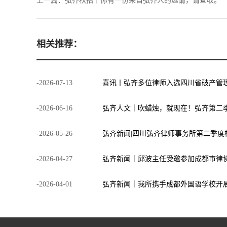
上一篇：
弘齐秋招｜你有一份来自弘齐人的邀请，请查收。
相关推荐：
-
2026
-
07
-
13
喜讯丨弘齐多位律师入选四川省破产管
-
2026
-
06
-
16
弘齐人文｜吹蜡烛，就现在！弘齐第二
-
2026
-
05
-
26
-
2026
-
04
-
27
-
2026
-
04
-
01
弘齐新闻｜我所携手成都外国语学校开