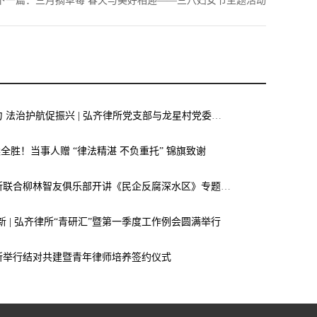
下一篇：
三月摘草莓 春天与美好相迎——三八妇女节主题活动
党建联建聚合力 法治护航促振兴 | 弘齐律所党支部与龙星村党委联合开展庆 “七一” 主题党日活动
案全胜！当事人赠 “律法精湛 不负重托” 锦旗致谢
弘齐新闻｜我所联合柳林智友俱乐部开讲《民企反腐深水区》专题讲座，助力企业筑牢廉洁合规“生命线”
焕新 | 弘齐律所“青研汇”暨第一季度工作例会圆满举行
所举行结对共建暨青年律师培养签约仪式