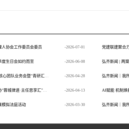
理人协会工作委员会委员
-
2026
-
07
-
01
季度生日会如约而至
-
2026
-
06
-
08
弘齐新闻 | 两
弘齐新闻|四川弘齐律师事务所第二季度核心团队业务会暨“青研汇”圆满召开
-
2026
-
04
-
28
弘齐新闻｜邱波主任受邀参加成都市律协“蓉城律道·主任思享汇”第三期，分享弘齐一体化模式
-
2026
-
04
-
13
AI赋能 机制
展模拟法庭活动
-
2026
-
03
-
30
弘齐新闻｜我