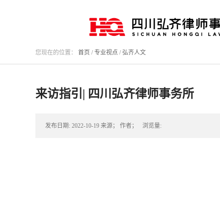
您现在的位置：
首页
/
专业视点
/
弘齐人文
来访指引| 四川弘齐律师事务所
发布日期:
2022-10-19
来源；
作者；
浏览量: