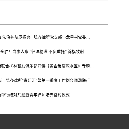
党建联建聚合力 法治护航促振兴 | 弘齐律所党支部与龙星村党委联合开展庆 “七一” 主题党日活动
案全胜！当事人赠 “律法精湛 不负重托” 锦旗致谢
弘齐新闻｜我所联合柳林智友俱乐部开讲《民企反腐深水区》专题讲座，助力企业筑牢廉洁合规“生命线”
焕新 | 弘齐律所“青研汇”暨第一季度工作例会圆满举行
所举行结对共建暨青年律师培养签约仪式