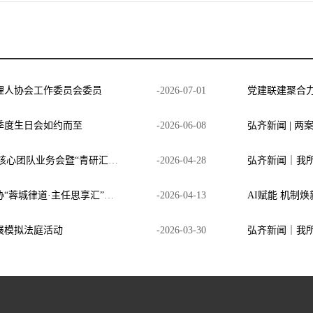
理人协会工作委员会委员
-
2026
-
07
-
01
季度生日会如约而至
-
2026
-
06
-
08
弘齐新闻 | 两
弘齐新闻|四川弘齐律师事务所第二季度核心团队业务会暨“青研汇”圆满召开
-
2026
-
04
-
28
弘齐新闻｜邱波主任受邀参加成都市律协“蓉城律道·主任思享汇”第三期，分享弘齐一体化模式
-
2026
-
04
-
13
AI赋能 机制
展模拟法庭活动
-
2026
-
03
-
30
弘齐新闻｜我