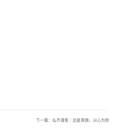
下一篇：
弘齐漫笔｜远星熹微，以心为炬