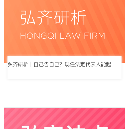
弘齐研析｜自己告自己？现任法定代表人能起诉公司索要劳动报酬吗？