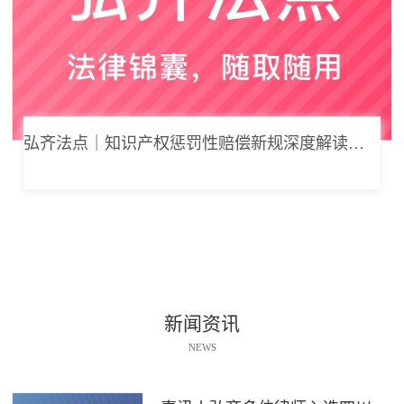
弘齐法点｜知识产权惩罚性赔偿新规深度解读： 从“赔得起”到“赔不起”的司法逻辑
新闻资讯
NEWS