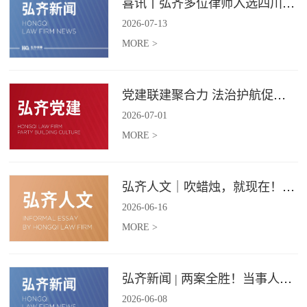
喜讯丨弘齐多位律师入选四川省破产管理人协会工作委员会委员
2026
-
07
-
13
MORE >
党建联建聚合力 法治护航促振兴 | 弘齐律所党支部与龙星村党委联合开展庆 “七一” 主题党日活动
2026
-
07
-
01
MORE >
弘齐人文｜吹蜡烛，就现在！弘齐第二季度生日会如约而至
2026
-
06
-
16
MORE >
弘齐新闻 | 两案全胜！当事人赠 “律法精湛 不负重托” 锦旗致谢
2026
-
06
-
08