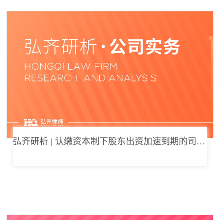
弘齐研析 | 认缴资本制下股东出资加速到期的司法边界与例外体系