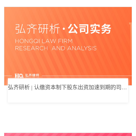
弘齐研析 | 认缴资本制下股东出资加速到期的司法边界与例外体系