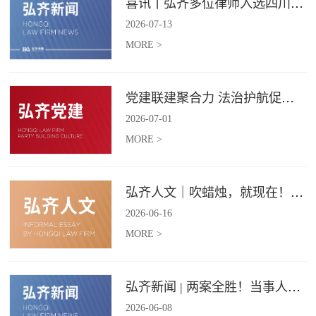
喜讯丨弘齐多位律师入选四川省破产管理人协会工作委员会委员
2026
-
07
-
13
MORE >
党建联建聚合力 法治护航促振兴 | 弘齐律所党支部与龙星村党委联合开展庆 “七一” 主题党日活动
2026
-
07
-
01
MORE >
弘齐人文｜吹蜡烛，就现在！弘齐第二季度生日会如约而至
2026
-
06
-
16
MORE >
弘齐新闻 | 两案全胜！当事人赠 “律法精湛 不负重托” 锦旗致谢
2026
-
06
-
08