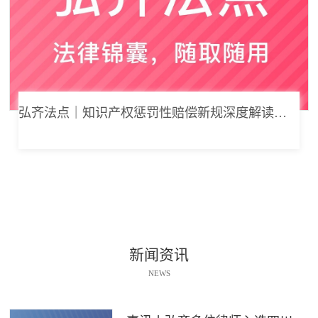
弘齐法点｜知识产权惩罚性赔偿新规深度解读： 从“赔得起”到“赔不起”的司法逻辑
新闻资讯
NEWS