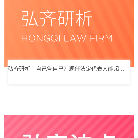
弘齐研析｜自己告自己？现任法定代表人能起诉公司索要劳动报酬吗？