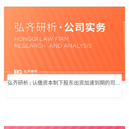
弘齐研析 | 认缴资本制下股东出资加速到期的司法边界与例外体系