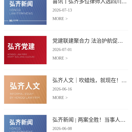
喜讯丨弘齐多位律师入选四川省破产管理人协会工作委员会委员
2026
-
07
-
13
MORE >
党建联建聚合力 法治护航促振兴 | 弘齐律所党支部与龙星村党委联合开展庆 “七一” 主题党日活动
2026
-
07
-
01
MORE >
弘齐人文｜吹蜡烛，就现在！弘齐第二季度生日会如约而至
2026
-
06
-
16
MORE >
弘齐新闻 | 两案全胜！当事人赠 “律法精湛 不负重托” 锦旗致谢
2026
-
06
-
08