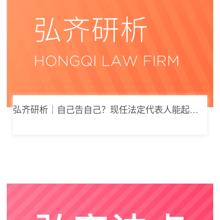
弘齐研析｜自己告自己？现任法定代表人能起诉公司索要劳动报酬吗？