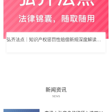
弘齐法点｜知识产权惩罚性赔偿新规深度解读： 从“赔得起”到“赔不起”的司法逻辑
新闻资讯
NEWS