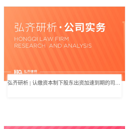
弘齐研析 | 认缴资本制下股东出资加速到期的司法边界与例外体系