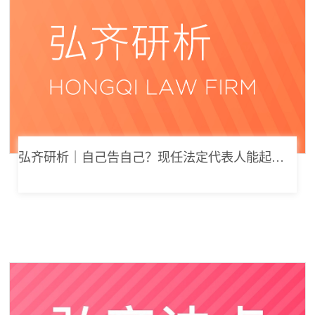
弘齐研析｜自己告自己？现任法定代表人能起诉公司索要劳动报酬吗？