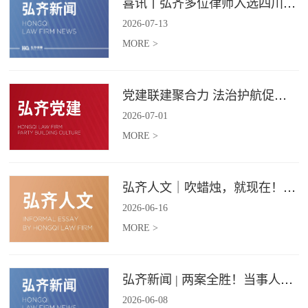
喜讯丨弘齐多位律师入选四川省破产管理人协会工作委员会委员
2026
-
07
-
13
MORE >
党建联建聚合力 法治护航促振兴 | 弘齐律所党支部与龙星村党委联合开展庆 “七一” 主题党日活动
2026
-
07
-
01
MORE >
弘齐人文｜吹蜡烛，就现在！弘齐第二季度生日会如约而至
2026
-
06
-
16
MORE >
弘齐新闻 | 两案全胜！当事人赠 “律法精湛 不负重托” 锦旗致谢
2026
-
06
-
08