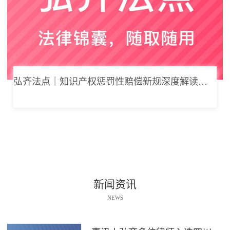
弘齐法点｜知识产权惩罚性赔偿新规深度解读： 从“赔得起”到“赔不起”的司法逻辑
新闻资讯
NEWS