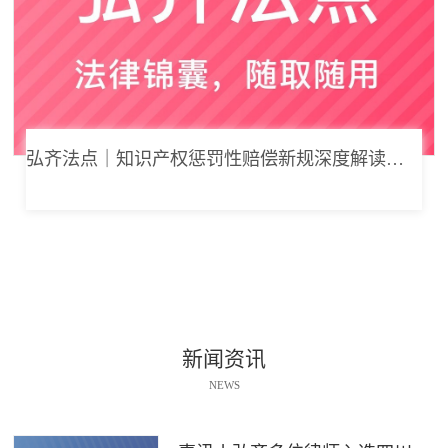
弘齐法点｜知识产权惩罚性赔偿新规深度解读： 从“赔得起”到“赔不起”的司法逻辑
新闻资讯
NEWS