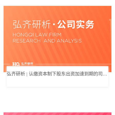
弘齐研析 | 认缴资本制下股东出资加速到期的司法边界与例外体系