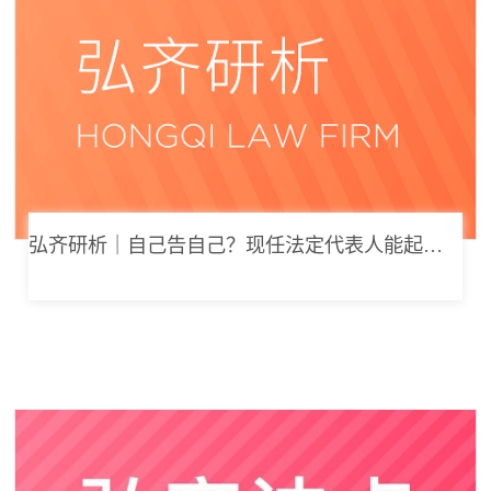
弘齐研析｜自己告自己？现任法定代表人能起诉公司索要劳动报酬吗？