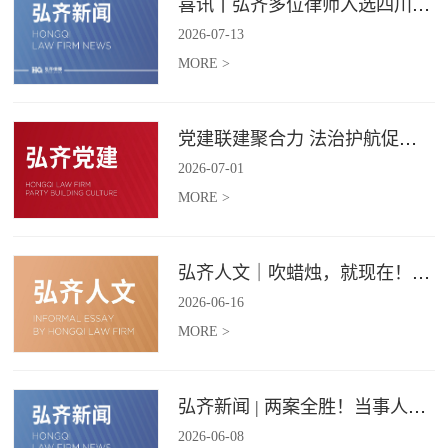
喜讯丨弘齐多位律师入选四川省破产管理人协会工作委员会委员
2026
-
07
-
13
MORE >
党建联建聚合力 法治护航促振兴 | 弘齐律所党支部与龙星村党委联合开展庆 “七一” 主题党日活动
2026
-
07
-
01
MORE >
弘齐人文｜吹蜡烛，就现在！弘齐第二季度生日会如约而至
2026
-
06
-
16
MORE >
弘齐新闻 | 两案全胜！当事人赠 “律法精湛 不负重托” 锦旗致谢
2026
-
06
-
08