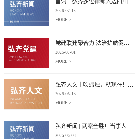
喜讯丨弘齐多位律师入选四川省破产管理人协会工作委员会委员
2026
-
07
-
13
MORE >
党建联建聚合力 法治护航促振兴 | 弘齐律所党支部与龙星村党委联合开展庆 “七一” 主题党日活动
2026
-
07
-
01
MORE >
弘齐人文｜吹蜡烛，就现在！弘齐第二季度生日会如约而至
2026
-
06
-
16
MORE >
弘齐新闻 | 两案全胜！当事人赠 “律法精湛 不负重托” 锦旗致谢
2026
-
06
-
08