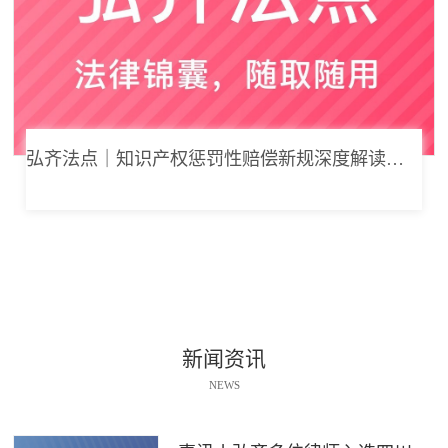
弘齐法点｜知识产权惩罚性赔偿新规深度解读： 从“赔得起”到“赔不起”的司法逻辑
新闻资讯
NEWS