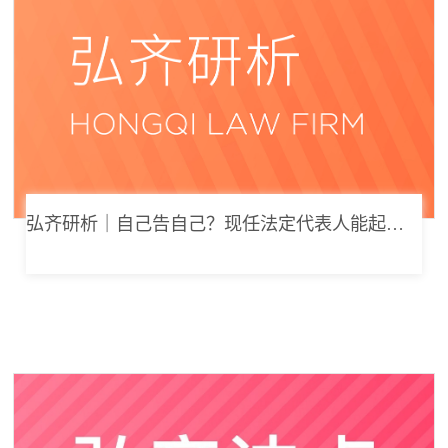
弘齐研析｜自己告自己？现任法定代表人能起诉公司索要劳动报酬吗？