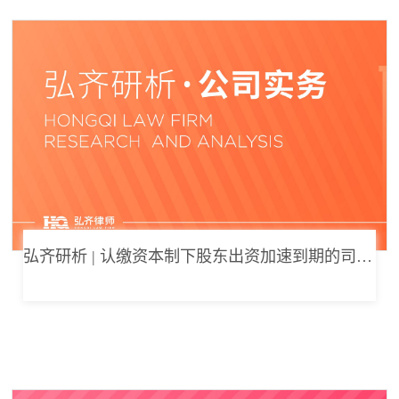
弘齐研析 | 认缴资本制下股东出资加速到期的司法边界与例外体系