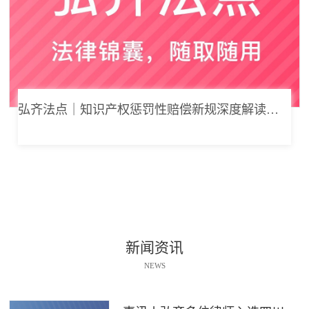
弘齐法点｜知识产权惩罚性赔偿新规深度解读： 从“赔得起”到“赔不起”的司法逻辑
新闻资讯
NEWS