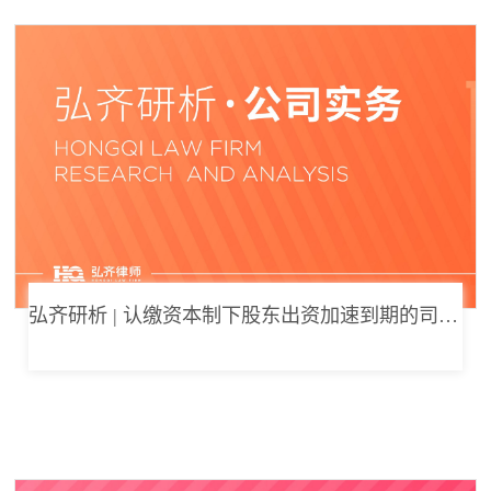
弘齐研析 | 认缴资本制下股东出资加速到期的司法边界与例外体系