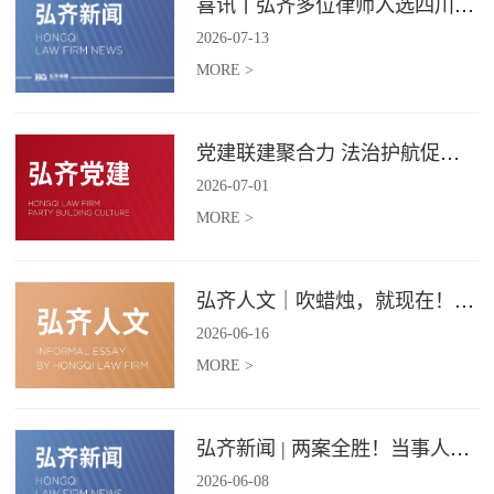
喜讯丨弘齐多位律师入选四川省破产管理人协会工作委员会委员
2026
-
07
-
13
MORE >
党建联建聚合力 法治护航促振兴 | 弘齐律所党支部与龙星村党委联合开展庆 “七一” 主题党日活动
2026
-
07
-
01
MORE >
弘齐人文｜吹蜡烛，就现在！弘齐第二季度生日会如约而至
2026
-
06
-
16
MORE >
弘齐新闻 | 两案全胜！当事人赠 “律法精湛 不负重托” 锦旗致谢
2026
-
06
-
08