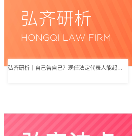
弘齐研析｜自己告自己？现任法定代表人能起诉公司索要劳动报酬吗？