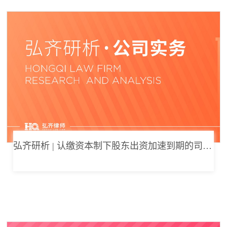
弘齐研析 | 认缴资本制下股东出资加速到期的司法边界与例外体系