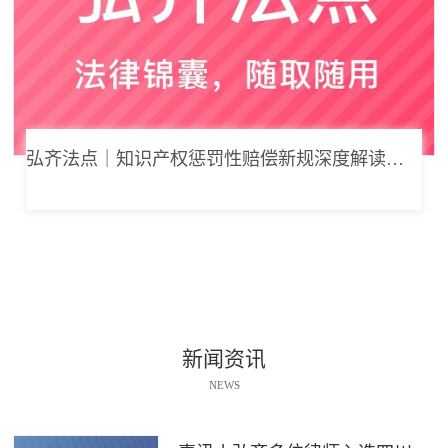
弘齐法点｜知识产权惩罚性赔偿新规深度解读： 从“赔得起”到“赔不起”的司法逻辑
新闻资讯
NEWS