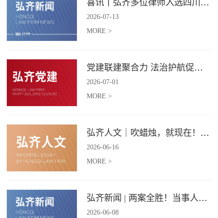
喜讯丨弘齐多位律师入选四川省破产管理人协会工作委员会委员
2026
-
07
-
13
MORE >
党建联建聚合力 法治护航促振兴 | 弘齐律所党支部与龙星村党委联合开展庆 “七一” 主题党日活动
2026
-
07
-
01
MORE >
弘齐人文｜吹蜡烛，就现在！弘齐第二季度生日会如约而至
2026
-
06
-
16
MORE >
弘齐新闻 | 两案全胜！当事人赠 “律法精湛 不负重托” 锦旗致谢
2026
-
06
-
08