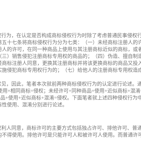
权行为，在认定是否构成商标侵权行为时除了考虑普通民事侵权
第五十七条将商标侵权行为分为七类：（一）未经商标注册人的
册人的许可，在同一种商品上使用与其注册商标近似的商标，或
（三）销售侵犯注册商标专用权的商品的；（四）伪造、擅自制
经商标注册人同意，更换其注册商标并将该更换商标的商品又投
实施侵犯商标专用权行为的；（七）给他人的注册商标专用权造
常见，因此，笔者本次就前两种商标侵权行为的认定进行论述。
用+相同商标=侵权；未经许可+同种商品+使用+近似商标+混淆
商品+使用+近似商标+混淆=侵权。下面笔者就上述四种侵权行
标性使用、混淆分别进行论述。
权利人同意，商标许可的主要方式包括独占许可、排他许可、普
均不得使用。排他许可是只能许可人和被许可人使用。而普通许