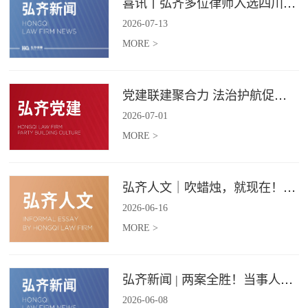
喜讯丨弘齐多位律师入选四川省破产管理人协会工作委员会委员
2026
-
07
-
13
MORE >
党建联建聚合力 法治护航促振兴 | 弘齐律所党支部与龙星村党委联合开展庆 “七一” 主题党日活动
2026
-
07
-
01
MORE >
弘齐人文｜吹蜡烛，就现在！弘齐第二季度生日会如约而至
2026
-
06
-
16
MORE >
弘齐新闻 | 两案全胜！当事人赠 “律法精湛 不负重托” 锦旗致谢
2026
-
06
-
08