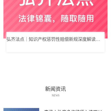
弘齐法点｜知识产权惩罚性赔偿新规深度解读： 从“赔得起”到“赔不起”的司法逻辑
新闻资讯
NEWS