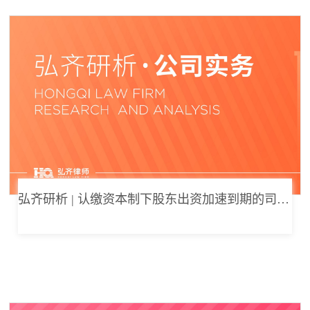
弘齐研析 | 认缴资本制下股东出资加速到期的司法边界与例外体系