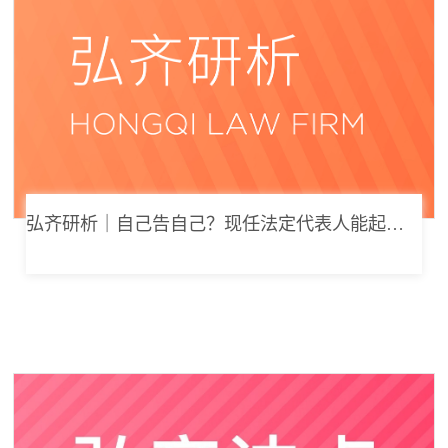
弘齐研析｜自己告自己？现任法定代表人能起诉公司索要劳动报酬吗？