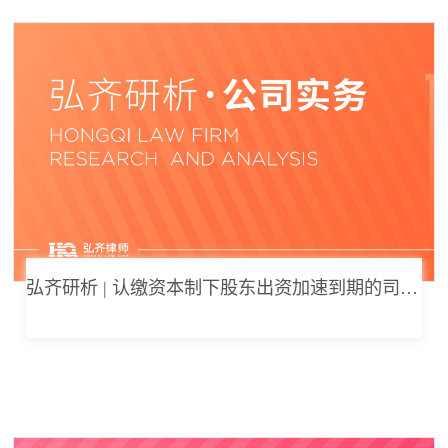
弘齐研析 | 认缴资本制下股东出资加速到期的司法边界与例外体系