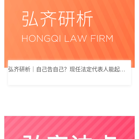
弘齐研析｜自己告自己？现任法定代表人能起诉公司索要劳动报酬吗？