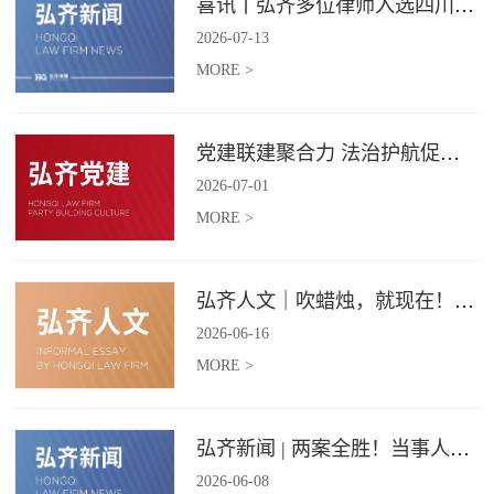
喜讯丨弘齐多位律师入选四川省破产管理人协会工作委员会委员
2026
-
07
-
13
MORE >
党建联建聚合力 法治护航促振兴 | 弘齐律所党支部与龙星村党委联合开展庆 “七一” 主题党日活动
2026
-
07
-
01
MORE >
弘齐人文｜吹蜡烛，就现在！弘齐第二季度生日会如约而至
2026
-
06
-
16
MORE >
弘齐新闻 | 两案全胜！当事人赠 “律法精湛 不负重托” 锦旗致谢
2026
-
06
-
08