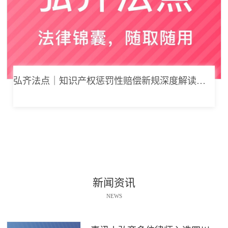
弘齐法点｜知识产权惩罚性赔偿新规深度解读： 从“赔得起”到“赔不起”的司法逻辑
新闻资讯
NEWS