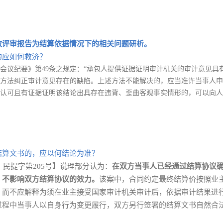
政评审报告为结算依据情况下的相关问题研析。
的应如何救济？
工作会议纪要》第49条之规定：“承包人提供证据证明审计机关的审计意见
方法纠正审计意见存在的缺陷。上述方法不能解决的，应当准许当事人申
认可且有证据证明该结论出具存在违背、歪曲客观事实情形的，可以向人
结算文书的，应以何结论为准？
）民提字第205号】说理部分认为：
在双方当事人已经通过结算协议
，不影响双方结算协议的效力。
该案中，合同约定最终结算价按照业
，而不应解释为须在业主接受国家审计机关审计后，依据审计结果进
过程中当事人以自身行为变更履行，双方另行签署的结算文书自然合