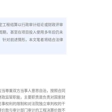
定工程结算以行政审计结论或财政评审
周期，甚至在项目投入使用多年后仍未
。针对前述情形，本文笔者将结合法律
。
应当尊重双方当事人意思自治，按照合同
财政监管职能，主要职责是负责对国家财
民事权利的限制和对法院独立审判权的干
算价款与审计部门审计的工程决算价款不