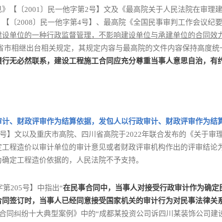
》【〔2001〕民一他字第2号】文及《最高院关于人民法院在审理
〔2008〕民一他字第4号】、最高院《全国民事审判工作会议纪要（
建设单位的一种行政监督管理，不影响建设单位与承建单位的合同效
省市相继出台相关规定，其规定内容与最高院的文件内容保持高度统
履行无必然联系，建设工程施工合同应充分尊重当事人意思自治，有
审计、财政评审作为结算依据，发包人以行政审计、财政评审作为结
第2号】文以及重庆市高院、四川省高院于2022年联合发布的《关于
定工程造价以审计单位的审计意见或者财政评审机构作出的评审结论
为确定工程造价依据的，人民法院不予支持。
第205号】中指出“
在民事合同中，当事人对接受行政审计作为确定
合同签订时，当事人已经同意接受国家机关的审计行为对民事法律关
设工程合同纠纷十大典型案例》中的“成都某投资公司诉四川某装饰公司