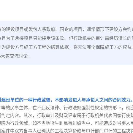
资的建设项目或发包人系政府、国企的项目，通常情形下建设方会约
位且为了承接项目只能接受该条款。但行政机关的审计需经历漫长的
作为建设方与施工方工程的结算依据，将无法完全保障施工方的权益
供大家交流讨论。
对建设单位的一种行政监督，不影响发包人与承包人之间的合同效力
平等的民事主体，在不违反法律、行政法规强制性规定的情形下，就
同约定内容。其次，行政审计及财政评审属于行政机关代表国家行使
范畴为行政领域，如不当地衍生到民事纠纷当中，可能造成对当事人
同案件中双方当事人已确认的工程决算价款与审计部门审计的工程决