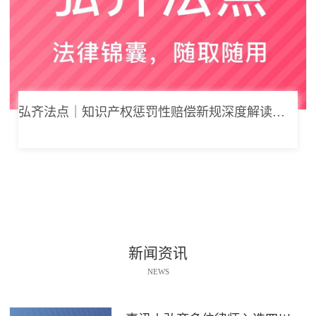
弘齐法点｜知识产权惩罚性赔偿新规深度解读： 从“赔得起”到“赔不起”的司法逻辑
新闻资讯
NEWS