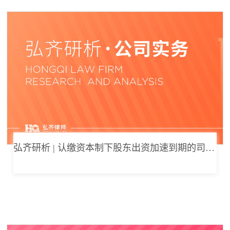
弘齐研析 | 认缴资本制下股东出资加速到期的司法边界与例外体系