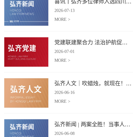
喜讯丨弘齐多位律师入选四川省破产管理人协会工作委员会委员
2026
-
07
-
13
MORE >
党建联建聚合力 法治护航促振兴 | 弘齐律所党支部与龙星村党委联合开展庆 “七一” 主题党日活动
2026
-
07
-
01
MORE >
弘齐人文｜吹蜡烛，就现在！弘齐第二季度生日会如约而至
2026
-
06
-
16
MORE >
弘齐新闻 | 两案全胜！当事人赠 “律法精湛 不负重托” 锦旗致谢
2026
-
06
-
08