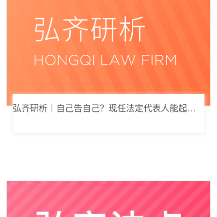
弘齐研析｜自己告自己？现任法定代表人能起诉公司索要劳动报酬吗？