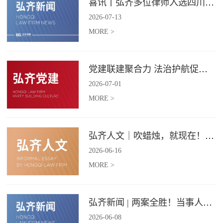
喜讯丨弘齐多位律师入选四川省破产管理人协会工作委员会委员
2026
-
07
-
13
MORE >
党建联建聚合力 法治护航促振兴 | 弘齐律所党支部与龙星村党委联合开展庆 “七一” 主题党日活动
2026
-
07
-
01
MORE >
弘齐人文｜吹蜡烛，就现在！弘齐第二季度生日会如约而至
2026
-
06
-
16
MORE >
弘齐新闻 | 两案全胜！当事人赠 “律法精湛 不负重托” 锦旗致谢
2026
-
06
-
08