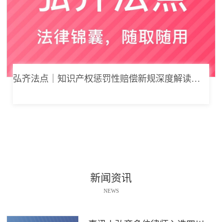
弘齐法点｜知识产权惩罚性赔偿新规深度解读： 从“赔得起”到“赔不起”的司法逻辑
新闻资讯
NEWS