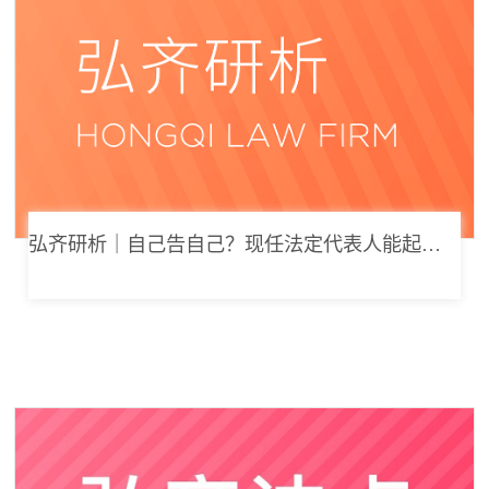
弘齐研析｜自己告自己？现任法定代表人能起诉公司索要劳动报酬吗？