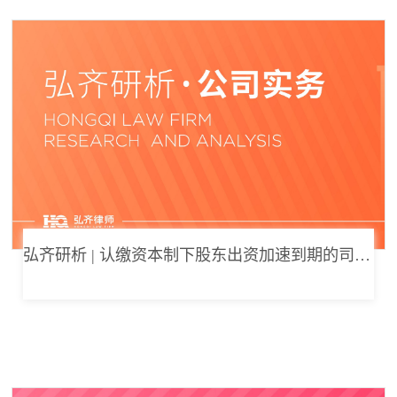
弘齐研析 | 认缴资本制下股东出资加速到期的司法边界与例外体系