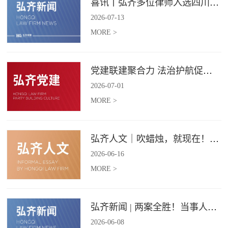
喜讯丨弘齐多位律师入选四川省破产管理人协会工作委员会委员
2026
-
07
-
13
MORE >
党建联建聚合力 法治护航促振兴 | 弘齐律所党支部与龙星村党委联合开展庆 “七一” 主题党日活动
2026
-
07
-
01
MORE >
弘齐人文｜吹蜡烛，就现在！弘齐第二季度生日会如约而至
2026
-
06
-
16
MORE >
弘齐新闻 | 两案全胜！当事人赠 “律法精湛 不负重托” 锦旗致谢
2026
-
06
-
08