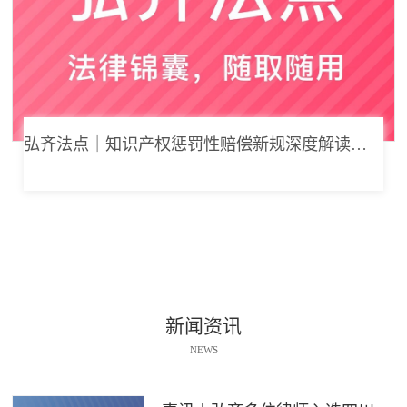
弘齐法点｜知识产权惩罚性赔偿新规深度解读： 从“赔得起”到“赔不起”的司法逻辑
新闻资讯
NEWS