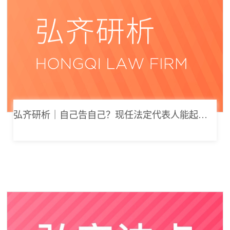
弘齐研析｜自己告自己？现任法定代表人能起诉公司索要劳动报酬吗？