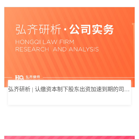
弘齐研析 | 认缴资本制下股东出资加速到期的司法边界与例外体系