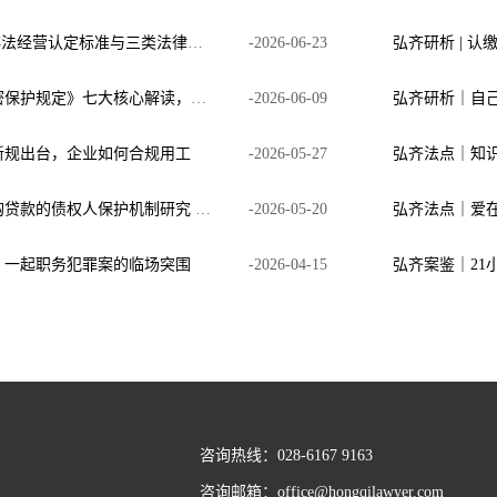
弘齐法点 | 跨境券商非法经营认定标准与三类法律风险边界
-
2026
-
06
-
23
弘齐法点｜《商业秘密保护规定》七大核心解读，浅谈企业商业秘密合规管理新思路
-
2026
-
06
-
09
新规出台，企业如何合规用工
-
2026
-
05
-
27
弘齐研析｜参股型并购贷款的债权人保护机制研究 ——以《商业银行并购贷款管理办法》为背景
-
2026
-
05
-
20
：一起职务犯罪案的临场突围
-
2026
-
04
-
15
咨询热线：028-6167 9163
咨询邮箱：office@hongqilawyer.com