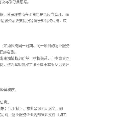
号等判决亦采取此思路。
求权，其审理重点在于资料是否应当公开，而
业主请求公示收支情况等属于知情权纠纷，应
（如均围绕同一时期、同一项目的物业服务
程序准备。
业主知情权纠纷基于物权关系，与本案合同
的在先案例，作为其知情权主张不属于本案反诉受理
经营秩序。
信息。
前提；包干制下，物业公司无此义务。同
院明确，物业服务企业内部管理文件（如工