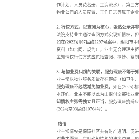
作计划、人员花名册、工资流水）、第三方
物业公司的人员配置、工作日志等属于企业
2. 行权方式，以查阅为核心，张贴公示并
法院支持业主通过查阅方式实现知情权，但
如
在(2022)川07民终2297号案
中，绵阳市中
资料（如合同、规约），业主无合理理由拒
主知情权行使方式应包括查阅、摘抄、复制
3. 与物业费纠纷的关联，服务瑕疵不等于
业主常以物业服务质量存在瑕疵（如卫生、
服务瑕疵不必然减免物业费，
如在(2025
本违约。业主不能以此为由拒付全部物业费
知情权主张需独立且正当
，服务瑕疵抗辩应
(2024)京03民终10764号）。
结语
业主知情权是保障社区共有财产透明、促进
对业主而言，
应明确知情权的法定边界，聚