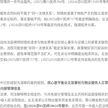
并作出裁判。(2025)豫11民终394号、(2024)京02民终13185
服务合同纠纷不属于“同一法律关系”。知情权是基于物权产生的独立请
诉讼标的、事实基础不同。如(2025)琼97民终717号裁定明确指出，
12号、(2024)京03民终10764号等裁定均持此观点，强调程序分离。
动向法庭阐明知情权请求与物业费争议在核心事实与证据上的紧密关联性
到，法院可能依据“非同一法律关系”裁定另案处理，故需做好另行起诉的
业费债权，避免审理范围不当扩大，可在诉讼中明确提出程序异议。主张
2025)琼97民终717号、(2025)川16民终1512号等支持该观点
中已形成较为清晰的裁判规则，
核心是平衡业主监督权与物业服务人正常
至内部管理信息
法律、司法解释明文规定的、与共有部分管理及业主共同利益直接相关的
中级人民法院指出，业主请求公示物业服务资金收支情况，需以酬金制为
后的原始合同。
在(2024)京01民终10624号案中
，北京市第一中级人民法