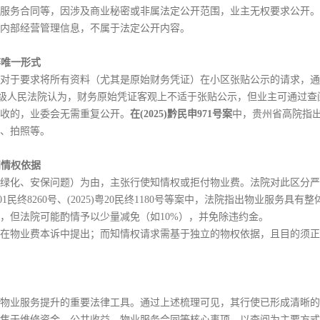
服务合同等，因涉及商业秘密或非属法定公开范围，业主无权要求公开。
内部经营管理信息，不属于法定公开内容。
非唯一形式
对于要求将所有资料（尤其是原始财务凭证）在小区张贴公示的请求，通
级人民法院认为，财务原始凭证客观上不适于张贴公示，但业主可通过查
收的，业委会无需重复公开。
在(2025)黔民申971号案
中，贵州省高院指
、拍照等。
知情权依据
绿化、安保问题）为由，主张行使知情权或拒付物业费。法院对此区分严
)湘01民终8260号、(2025)粤20民终1180号等案中，法院指出物业服
，但法院可能酌情予以少量减免（如10%），并免除违约金。
在物业费本诉中提出；而知情权请求需基于独立的物权依据，且目的须正
物业服务提升的重要法律工具。通过上述梳理可见，其行使已形成清晰的
焦于维修资金、公共收益、物业服务合同等核心事项，以查阅为主要方式