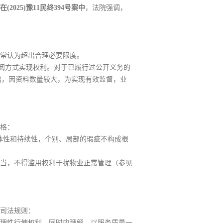
在(2025)豫11民终394号案中
，法院强调，
常认为超出合理必要限度。
阅方式实现权利。对于已履行过公开义务的
出，因资料数量较大，为实现有效监督，业
格：
务具有整体性和持续性，个别、局部的瑕疵不构成根
当，不得滥用权利干扰物业正常管理（参见
司法规则：
理性行使权利。同时应理解，以服务质量一