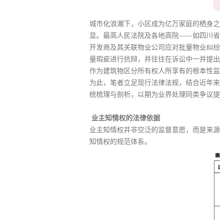
城市化浪潮下，小区成为亿万家庭的栖身之
显。最高人民法院及各地高院——如四川省
开发商及其关联物业公司应对批量物业纠纷
量瑕疵进行抗辩，并往往在诉讼中一并提出
作为建筑物区分所有权人所享有的根本性监
为此，笔者立足现行法律法规，结合近年来
统梳理与剖析，以期为业界处理同类争议提
业主知情权的法律依据
业主知情权并非空泛的监督意愿，而是来源
知情权的规范体系。