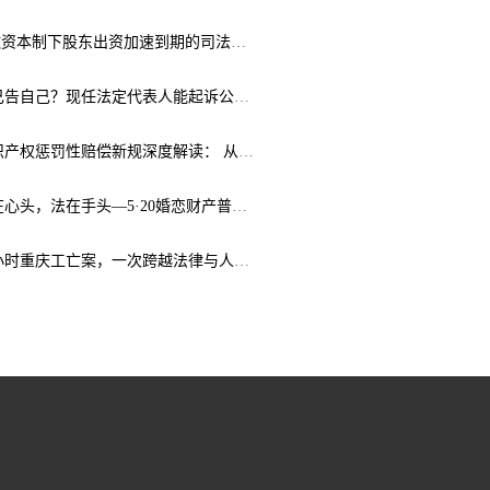
弘齐研析 | 认缴资本制下股东出资加速到期的司法边界与例外体系
弘齐研析｜自己告自己？现任法定代表人能起诉公司索要劳动报酬吗？
弘齐法点｜知识产权惩罚性赔偿新规深度解读： 从“赔得起”到“赔不起”的司法逻辑
弘齐法点｜爱在心头，法在手头—5·20婚恋财产普法攻略
弘齐案鉴｜21小时重庆工亡案，一次跨越法律与人心的斡旋