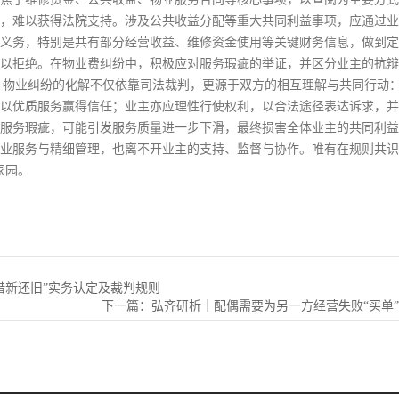
，难以获得法院支持。涉及公共收益分配等重大共同利益事项，应通过业
义务，特别是共有部分经营收益、维修资金使用等关键财务信息，做到定
以拒绝。在物业费纠纷中，积极应对服务瑕疵的举证，并区分业主的抗辩
所强调的，物业纠纷的化解不仅依靠司法裁判，更源于双方的相互理解与共同行
以优质服务赢得信任；业主亦应理性行使权利，以合法途径表达诉求，并
服务瑕疵，可能引发服务质量进一步下滑，最终损害全体业主的共同利益
业服务与精细管理，也离不开业主的支持、监督与协作。唯有在规则共识下
家园。
借新还旧”实务认定及裁判规则
下一篇：
弘齐研析｜配偶需要为另一方经营失败“买单