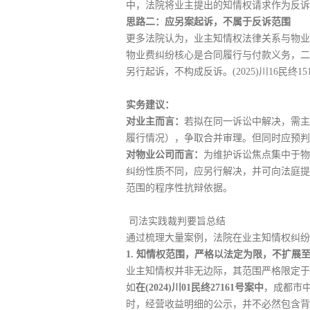
中，法院将业主提出的知情权请求作为反诉受理并一
思路二：应另案起诉，不属于反诉范围
更多法院认为，业主知情权法律关系与物业
物业费纠纷核心是合同履行与付款义务，二者
另行起诉，不构成反诉。(2025)川16民终15
实务建议：
对业主而言：
若拟在同一诉讼中解决，需主
履行情况），争取合并审理。但同时应预判
对物业公司而言：
为维护诉讼焦点集中于物
纠纷性质不同，应另行解决，并可向法庭提交如(
范围的程序性抗辩依据。
司法实践裁判要旨总结
通过梳理大量案例，法院在业主知情权纠纷
1. 知情权范围，严格以法定为限，不扩展
业主知情权并非无边际，其范围严格限定于
如
在(2024)川01民终27161号
案中
，成都市
时，经营收益明细的公示，并不必然包含背