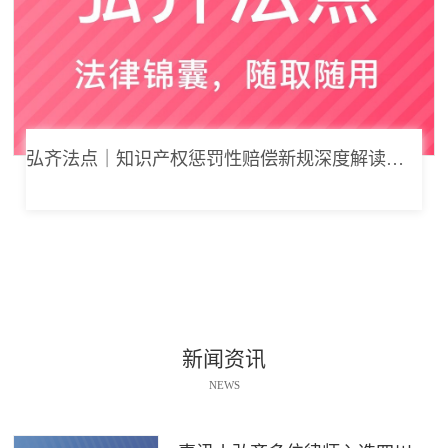
弘齐法点｜知识产权惩罚性赔偿新规深度解读： 从“赔得起”到“赔不起”的司法逻辑
新闻资讯
NEWS