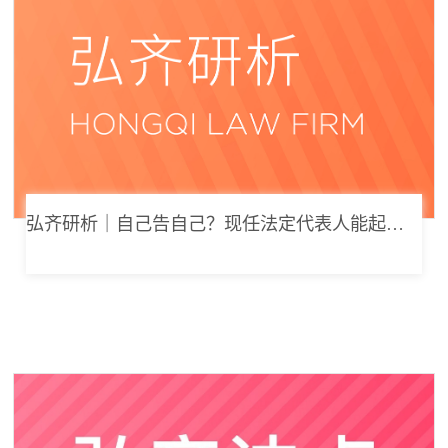
弘齐研析｜自己告自己？现任法定代表人能起诉公司索要劳动报酬吗？