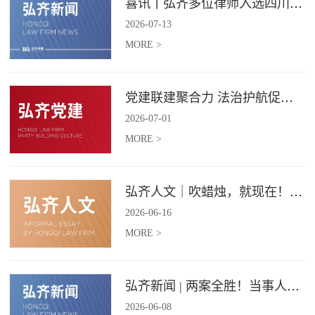
喜讯丨弘齐多位律师入选四川省破产管理人协会工作委员会委员
2026
-
07
-
13
MORE >
党建联建聚合力 法治护航促振兴 | 弘齐律所党支部与龙星村党委联合开展庆 “七一” 主题党日活动
2026
-
07
-
01
MORE >
弘齐人文｜吹蜡烛，就现在！弘齐第二季度生日会如约而至
2026
-
06
-
16
MORE >
弘齐新闻 | 两案全胜！当事人赠 “律法精湛 不负重托” 锦旗致谢
2026
-
06
-
08