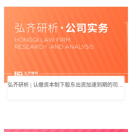
弘齐研析 | 认缴资本制下股东出资加速到期的司法边界与例外体系