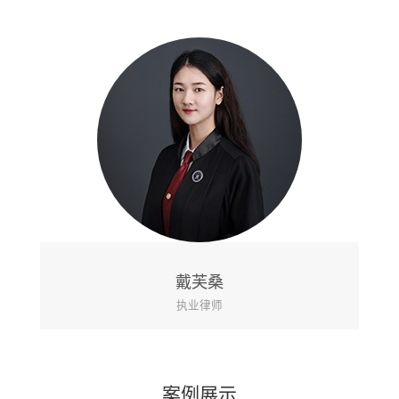
芙桑
黄
律师
执业
案例展示