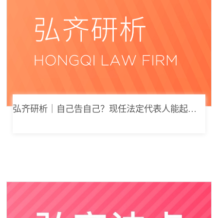
弘齐研析｜自己告自己？现任法定代表人能起诉公司索要劳动报酬吗？