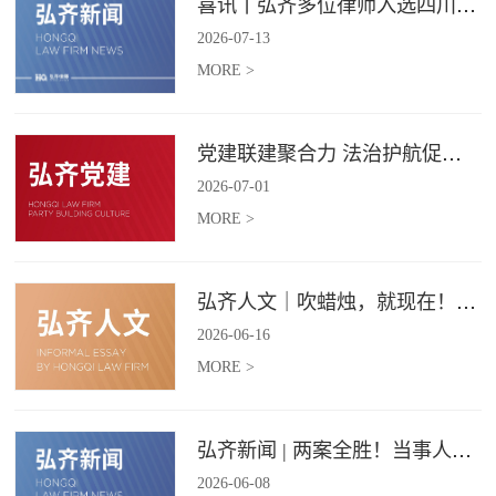
喜讯丨弘齐多位律师入选四川省破产管理人协会工作委员会委员
2026
-
07
-
13
MORE >
党建联建聚合力 法治护航促振兴 | 弘齐律所党支部与龙星村党委联合开展庆 “七一” 主题党日活动
2026
-
07
-
01
MORE >
弘齐人文｜吹蜡烛，就现在！弘齐第二季度生日会如约而至
2026
-
06
-
16
MORE >
弘齐新闻 | 两案全胜！当事人赠 “律法精湛 不负重托” 锦旗致谢
2026
-
06
-
08