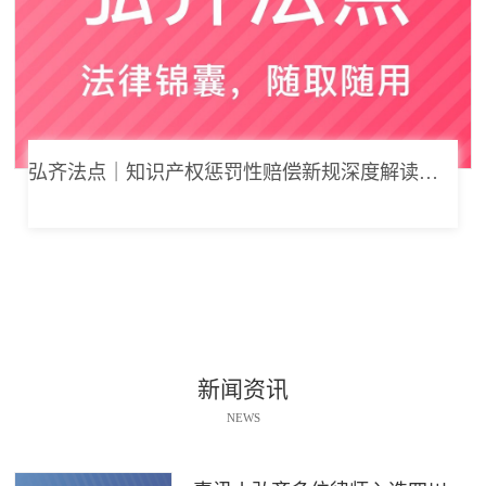
弘齐法点｜知识产权惩罚性赔偿新规深度解读： 从“赔得起”到“赔不起”的司法逻辑
新闻资讯
NEWS