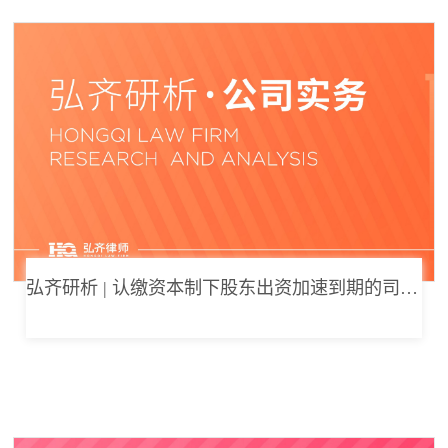
弘齐研析 | 认缴资本制下股东出资加速到期的司法边界与例外体系