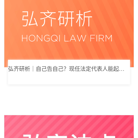
弘齐研析｜自己告自己？现任法定代表人能起诉公司索要劳动报酬吗？