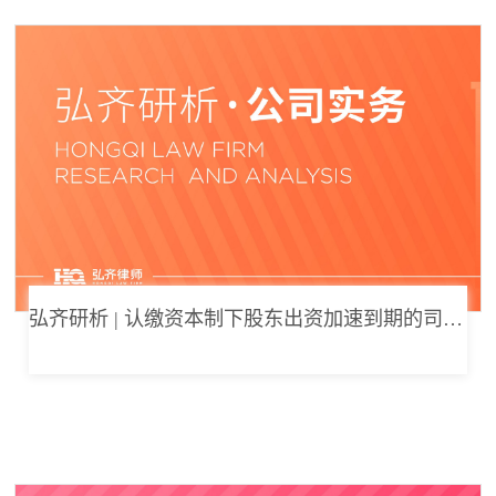
弘齐研析 | 认缴资本制下股东出资加速到期的司法边界与例外体系