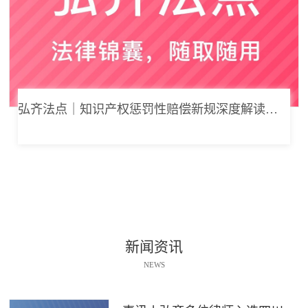
弘齐法点｜知识产权惩罚性赔偿新规深度解读： 从“赔得起”到“赔不起”的司法逻辑
新闻资讯
NEWS