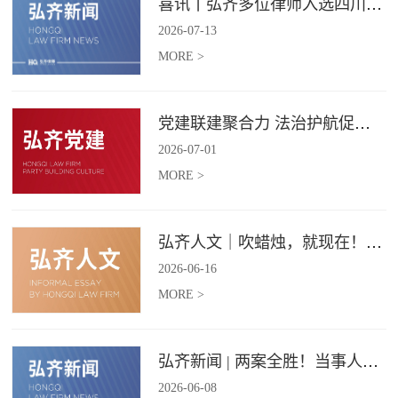
喜讯丨弘齐多位律师入选四川省破产管理人协会工作委员会委员
2026
-
07
-
13
MORE >
党建联建聚合力 法治护航促振兴 | 弘齐律所党支部与龙星村党委联合开展庆 “七一” 主题党日活动
2026
-
07
-
01
MORE >
弘齐人文｜吹蜡烛，就现在！弘齐第二季度生日会如约而至
2026
-
06
-
16
MORE >
弘齐新闻 | 两案全胜！当事人赠 “律法精湛 不负重托” 锦旗致谢
2026
-
06
-
08