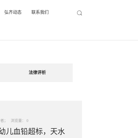
弘齐动态
联系我们
法律评析
作者；
浏览量：
0
幼儿血铅超标，天水