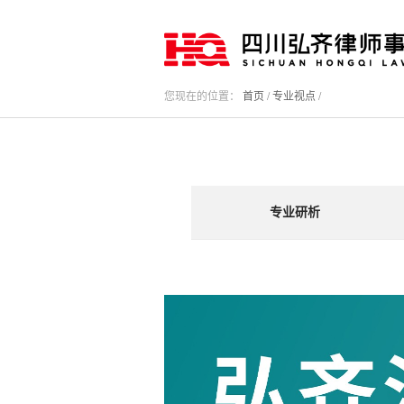
您现在的位置：
首页
/
专业视点
/
专业研析